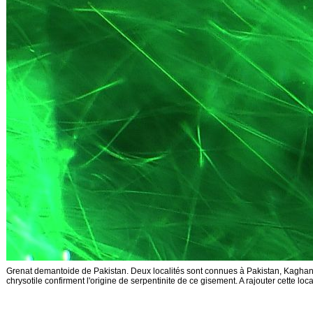
Grenat demantoide de Pakistan. Deux localités sont connues à Pakistan, Kaghan 
chrysotile confirment l'origine de serpentinite de ce gisement. A rajouter cette lo